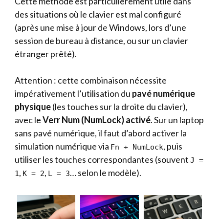
Cette méthode est particulièrement utile dans
des situations où le clavier est mal configuré
(après une mise à jour de Windows, lors d’une
session de bureau à distance, ou sur un clavier
étranger prêté).
Attention : cette combinaison nécessite
impérativement l’utilisation du
pavé numérique
physique
(les touches sur la droite du clavier),
avec le
Verr Num (NumLock) activé
. Sur un laptop
sans pavé numérique, il faut d’abord activer la
simulation numérique via
, puis
Fn + NumLock
utiliser les touches correspondantes (souvent
J =
,
,
… selon le modèle).
1
K = 2
L = 3