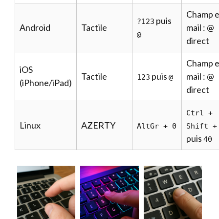
Champ e
puis
?123
Android
Tactile
mail : @
@
direct
Champ e
iOS
Tactile
puis
mail : @
123
@
(iPhone/iPad)
direct
Ctrl +
Linux
AZERTY
AltGr + 0
Shift +
puis
40