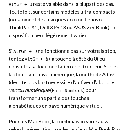
reste valable dans la plupart des cas.
AltGr + 0
Toutefois, sur certains modèles ultra-compacts
(notamment des marques comme Lenovo
ThinkPad X1, Dell XPS 13 ou ASUS ZenBook), la
disposition peut légèrement varier.
Si
ne fonctionne pas sur votre laptop,
AltGr + 0
tentez
(la touche à côté du 0) ou
AltGr + à
consultez la documentation constructeur. Sur les
laptops sans pavé numérique, la méthode Alt 64
(décrite plus bas) nécessite d’activer d’abord le
verrou numérique
(
) pour
Fn + NumLock
transformer une partie des touches
alphabétiques en pavé numérique virtuel.
Pour les MacBook, la combinaison varie aussi
selon la génération : sur les anciens MacBook Pro