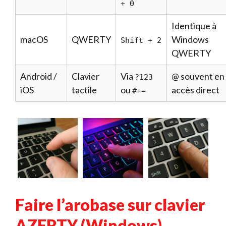
+ 0
Identique à
macOS
QWERTY
Windows
Shift + 2
QWERTY
Android /
Clavier
Via
@ souvent en
?123
iOS
tactile
ou
accès direct
#+=
Faire l’arobase sur clavier
AZERTY (Windows)