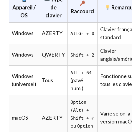
Appareil /
de
Remarq
Raccourci
OS
clavier
Clavier frança
Windows
AZERTY
AltGr + 0
standard
Clavier
Windows
QWERTY
Shift + 2
anglais/améri
Alt + 64
Windows
Fonctionne s
Tous
(pavé
(universel)
tous les clavi
num.)
Option
(Alt) +
Varie selon la
macOS
AZERTY
Shift + @
version macO
ou
Option