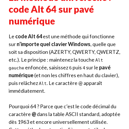
code Alt 64 sur pavé
numérique
Le
code Alt 64
est une méthode qui fonctionne
sur
n’importe quel clavier Windows
, quelle que
soit sa disposition (AZERTY, QWERTY, QWERTZ,
etc.). Le principe : maintenez la touche
Alt
enfoncée, saisissez
puis
sur le
pavé
gauche
6
4
numérique
(et non les chiffres en haut du clavier),
puis relâchez
. Le caractère @ apparaît
Alt
immédiatement.
Pourquoi 64 ? Parce que c’est le code décimal du
caractère
@
dans la table ASCII standard, adoptée
dès 1963 et encore universellement utilisée.