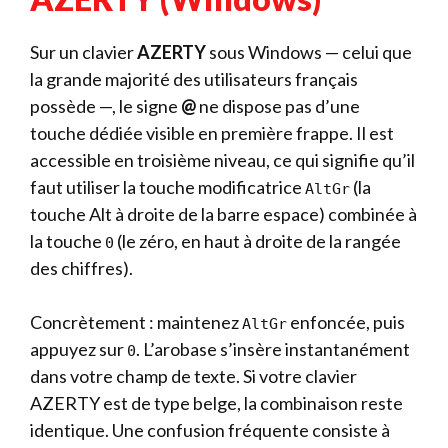
Sur un clavier
AZERTY
sous Windows — celui que
la grande majorité des utilisateurs français
possède —, le signe
@
ne dispose pas d’une
touche dédiée visible en première frappe. Il est
accessible en troisième niveau, ce qui signifie qu’il
faut utiliser la touche modificatrice
(la
AltGr
touche Alt à droite de la barre espace) combinée à
la touche
(le zéro, en haut à droite de la rangée
0
des chiffres).
Concrètement : maintenez
enfoncée, puis
AltGr
appuyez sur
. L’arobase s’insère instantanément
0
dans votre champ de texte. Si votre clavier
AZERTY est de type belge, la combinaison reste
identique. Une confusion fréquente consiste à