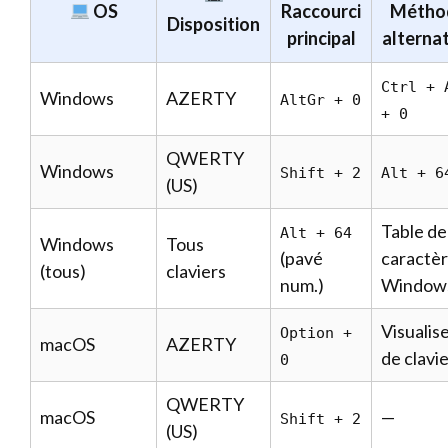
OS
Raccourci
Métho
Disposition
principal
alterna
Ctrl + 
Windows
AZERTY
AltGr + 0
+ 0
QWERTY
Windows
Shift + 2
Alt + 6
(US)
Table de
Alt + 64
Windows
Tous
(pavé
caractè
(tous)
claviers
num.)
Window
Visualis
Option +
macOS
AZERTY
de clavi
0
QWERTY
macOS
—
Shift + 2
(US)